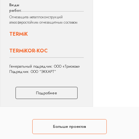
Виды
работ:
Огнезащита металлоконструкций
атмосферостойким огнезащитным составом
TERMiK
TERMiKOR-KOC
Генеральный подрядчик: ООО «Триоком»
Подрядчик: ООО “ЭККАРТ”
Подробнее
Больше проектов