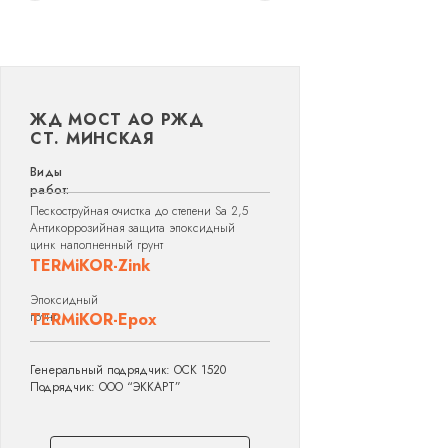
ЖД МОСТ АО РЖД
СТ. МИНСКАЯ
Виды
работ:
Пескоструйная очистка до степени Sa 2,5
Антикоррозийная защита эпоксидный
цинк наполненный грунт
TERMiKOR-Zink
Эпоксидный
грунт
TERMiKOR-Epox
Генеральный подрядчик: ОСК 1520
Подрядчик: ООО “ЭККАРТ”