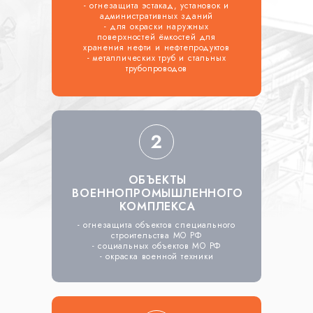
- огнезащита эстакад, установок и
административных зданий
- для окраски наружных
поверхностей ёмкостей для
хранения нефти и нефтепродуктов
- металлических труб и стальных
трубопроводов
ОБЪЕКТЫ
ВОЕННОПРОМЫШЛЕННОГО
КОМПЛЕКСА
- огнезащита объектов специального
строительства МО РФ
- социальных объектов МО РФ
- окраска военной техники