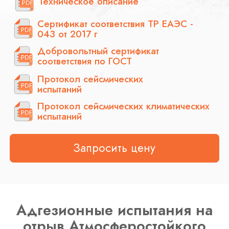
Адгезионные испытания на
отрыв Атмосферостойкого
конструктивного/
толстослойного напыляемого
огнезащитного состава на
органической основе с
графитом
TERMiK-KOC