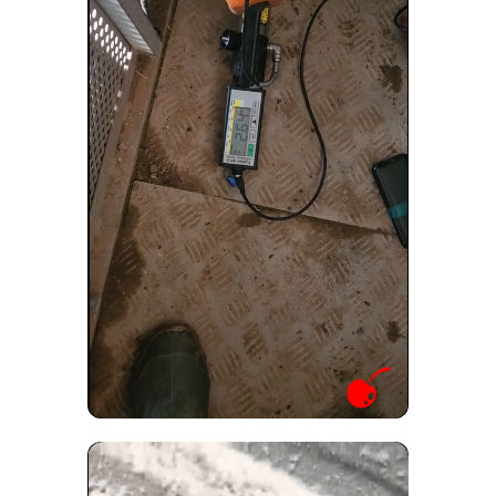
Нанесение быстросохнущей
грунт эмали по ржавчине 3в1
TERMiKOR