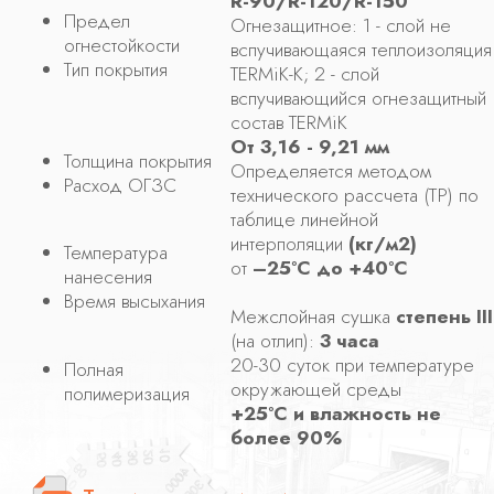
интерполяции
(кг/м2)
Температура
от
–25°С до +40°С
нанесения
Время высыхания
Межслойная сушка
степень III
(на отлип):
3 часа
20-30 суток при температуре
Полная
окружающей среды
полимеризация
+25°С и влажность не
более 90%
Техническое описание
Сертификат соответствия ТР ЕАЭС -
043 от 2017 г
Добровольтный сертификат
соответствия по ГОСТ
Протокол сейсмических
испытаний
Протокол сейсмических климатических
испытаний
Запросить цену