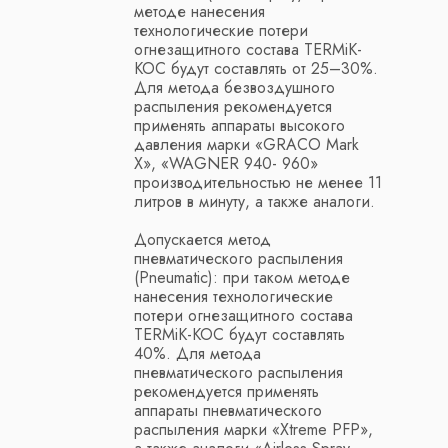
КОНСУЛЬТАЦИЯ?
методе нанесения
технологические потери
Запишитесь на бесплатную консультацию
огнезащитного состава TERMiK-
и мы свяжемся с вами в течении 1 часа.
KOC будут составлять от 25–30%.
Для метода безвоздушного
распыления рекомендуется
применять аппараты высокого
давления марки «GRACO Mark
X», «WAGNER 940- 960»
производительностью не менее 11
литров в минуту, а также аналоги.
+7
Допускается метод
пневматического распыления
(Pneumatic): при таком методе
нанесения технологические
потери огнезащитного состава
TERMiK-KOC будут составлять
40%. Для метода
пневматического распыления
Записаться на консультацию
рекомендуется применять
аппараты пневматического
распыления марки «Xtreme PFP»,