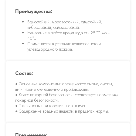
Состав включает
интеркалированный графит,
Преимущества:
создающий высокие
огнезащитные характеристики.
Водостойкий, морозостойкий, химстойкий,
вибростойкий, сейсмостойкий.
Нанесение в любое время года от - 25 °C до +
Разработка новых
40°C.
составов под заказ
Применяется в условиях целлюлозного и
углеводородного пожара.
Учитываем специфические условия
Заказчика, климатические и многие
другие факторы
Состав:
Техническая
● Основные компоненты: органическое сырье, смолы,
поддержка на
антипирены отечественного производства.
объектах
● Класс пожарной безопасности: соответствует нормативам
Специалист дает рекомендации
пожарной безопасности.
для качественного и долговечного
● Токсичность при горении: не токсичен.
применения составов «TERMiK-
● Содержание вредных веществ: в пределах нормы.
КОС» и «TERMiKOR»
Применение: