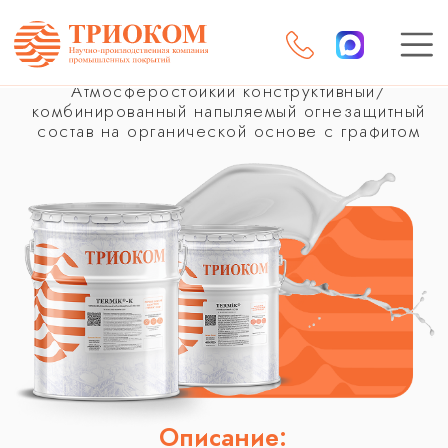
TERMiK-КОС
Атмосферостойкий конструктивный/
комбинированный напыляемый огнезащитный
состав на органической основе с графитом
Описание:
Артикул:
000002
Производитель:
ООО «ТРИОКОМ»
Наличие на складе:
10 000 кг. Готовой продукции
всегда на складе в наличии.