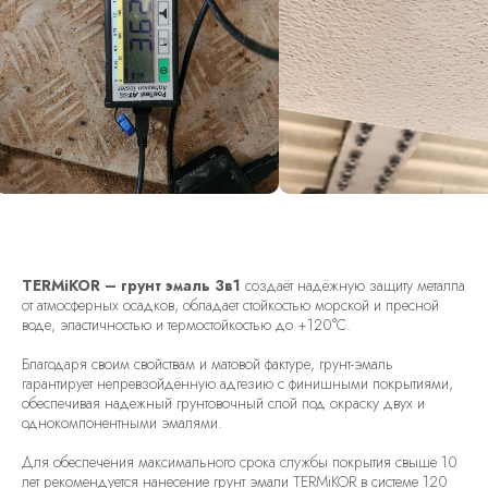
TERMiKOR – грунт эмаль 3в1
создаёт надёжную защиту металла
от атмосферных осадков, обладает стойкостью морской и пресной
воде, эластичностью и термостойкостью до +120°С.
Благодаря своим свойствам и матовой фактуре, грунт-эмаль
гарантирует непревзойдённую адгезию с финишными покрытиями,
обеспечивая надежный грунтовочный слой под окраску двух и
однокомпонентными эмалями.
Для обеспечения максимального срока службы покрытия свыше 10
лет рекомендуется нанесение грунт эмали TERMiKOR в системе 120