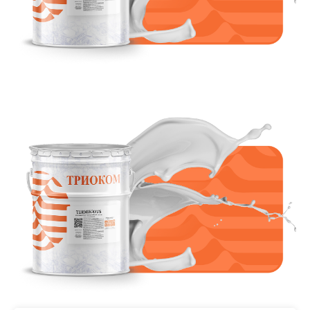
устойчивость к ультрафиолету,
водостойкость,
морозостойкость.
Уникальные свойства:
Нанесение в любое время
года, включая отрицательные
температуры.
Устойчивость к ультрафиолету.
Антикоррозионные свойства.
Конкурентные преимущества:
Высокие адгезионные
показатели, подтверждённые
испытаниями методом отрыва
Применение в двух режимах
горения: целлюлозном (ЦГ) и
углеводородном (УГВ).
Содержит инновационные
ингибиторы коррозии,
обеспечивающие стойкость
металлоконструкций к
коррозии.