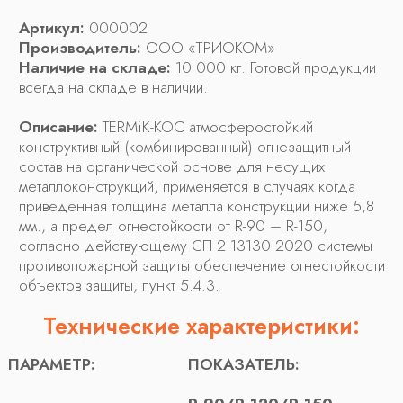
Описание:
TERMiK-КОС атмосферостойкий
конструктивный (комбинированный) огнезащитный
состав на органической основе для несущих
металлоконструкций, применяется в случаях когда
приведенная толщина металла конструкции ниже 5,8
мм., а предел огнестойкости от R-90 – R-150,
согласно действующему СП 2 13130 2020 системы
противопожарной защиты обеспечение огнестойкости
объектов защиты, пункт 5.4.3.
Технические характеристики:
ПАРАМЕТР:
ПОКАЗАТЕЛЬ:
R-90/R-120/R-150
Предел
Огнезащитное: 1 - слой не
огнестойкости
вспучивающаяся теплоизоляция
Тип покрытия
TERMiK-K; 2 - слой
вспучивающийся огнезащитный
состав TERMiK
От 3,16 - 9,21 мм
Толщина покрытия
Определяется методом
Расход ОГЗС
технического рассчета (ТР) по
таблице линейной